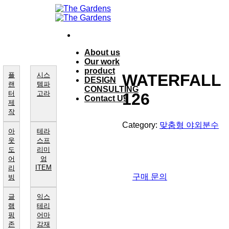
Skip
to
content
About us
Our work
product
플
시스
WATERFALL
DESIGN
랜
템파
CONSULTING
터
고라
126
Contact Us
제
작
Category:
맞춤형 야외분수
아
테라
웃
스프
도
리미
어
엄
ITEM
리
구매 문의
빙
글
익스
램
테리
핑
어마
존
감재