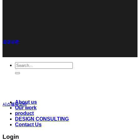
글램핑존
Search
for:
About us
시스템파고라
Our work
product
DESIGN CONSULTING
Contact Us
Login