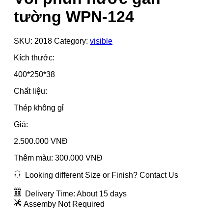
tường WPN-124
SKU:
2018
Category:
visible
Kích thước:
400*250*38
Chất liệu:
Thép không gỉ
Giá:
2.500.000 VNĐ
Thêm màu: 300.000 VNĐ
Looking different Size or Finish? Contact Us
Delivery Time: About 15 days
Assemby Not Required