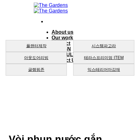
Skip
to
content
About us
Our work
product
플랜터제작
시스템파고라
DESIGN
CONSULTING
아웃도어리빙
테라스프리미엄 ITEM
Contact Us
글램핑존
익스테리어마감재
Vòi phun nước gắn