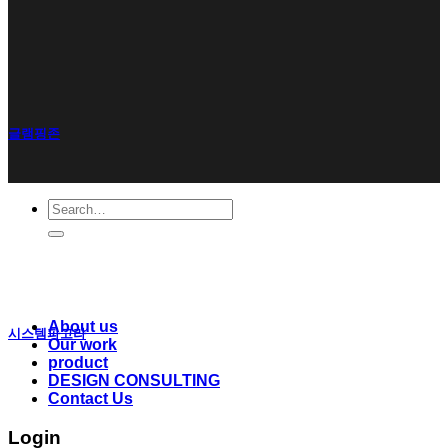
글램핑존
Search
for:
About us
시스템파고라
Our work
product
DESIGN CONSULTING
Contact Us
Login