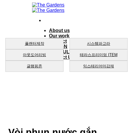
Skip
to
content
About us
Our work
product
플랜터제작
시스템파고라
DESIGN
CONSULTING
아웃도어리빙
테라스프리미엄 ITEM
Contact Us
글램핑존
익스테리어마감재
Vòi phun nước gắn