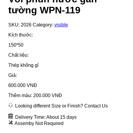
tường WPN-119
SKU:
2026
Category:
visible
Kích thước:
150*50
Chất liệu:
Thép không gỉ
Giá:
600.000 VNĐ
Thêm màu: 200.000 VNĐ
Looking different Size or Finish? Contact Us
Delivery Time: About 15 days
Assemby Not Required