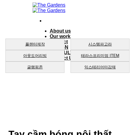
Skip
to
content
About us
Our work
product
플랜터제작
시스템파고라
DESIGN
CONSULTING
아웃도어리빙
테라스프리미엄 ITEM
Contact Us
글램핑존
익스테리어마감재
Tay cầm bóng nội thất