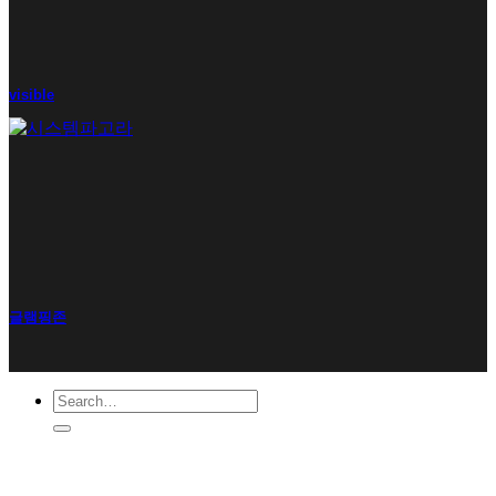
visible
글램핑존
Search
for: