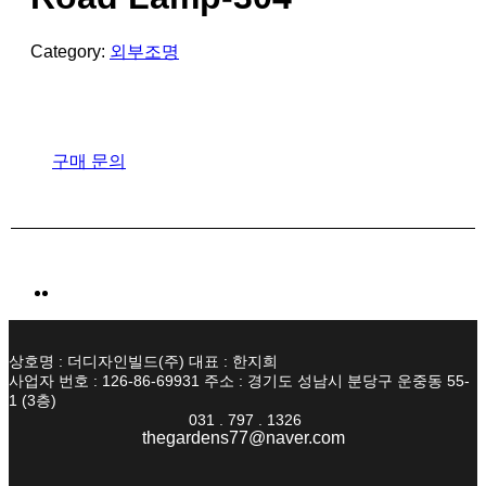
Category:
외부조명
구매 문의
상호명 : 더디자인빌드(주) 대표 : 한지희
사업자 번호 : 126-86-69931 주소 : 경기도 성남시 분당구 운중동 55-
1 (3층)
031 . 797 . 1326
thegardens77@naver.com