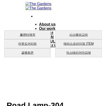
Skip
to
content
About us
Our work
product
플랜터제작
시스템파고라
DESIGN
CONSULTING
아웃도어리빙
테라스프리미엄 ITEM
Contact Us
글램핑존
익스테리어마감재
Road Lamp-304