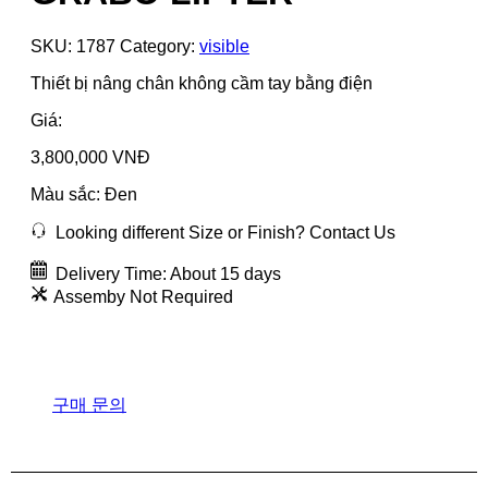
SKU:
1787
Category:
visible
Thiết bị nâng chân không cầm tay bằng điện
Giá:
3,800,000 VNĐ
Màu sắc: Đen
Looking different Size or Finish? Contact Us
Delivery Time: About 15 days
Assemby Not Required
구매 문의