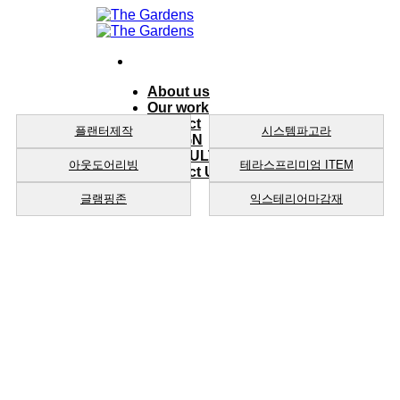
Skip
to
content
About us
Our work
product
플랜터제작
시스템파고라
DESIGN
CONSULTING
아웃도어리빙
테라스프리미엄 ITEM
Contact Us
글램핑존
익스테리어마감재