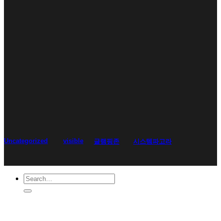
Uncategorized
visible
글램핑존
시스템파고라
Search
for: