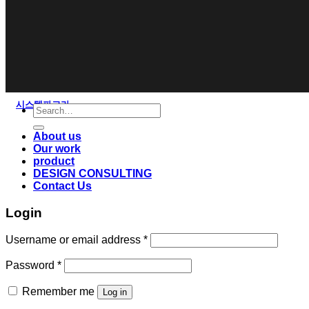
시스템파고라
Search
for:
About us
Our work
product
DESIGN CONSULTING
Contact Us
Login
Username or email address
*
Password
*
Remember me
Log in