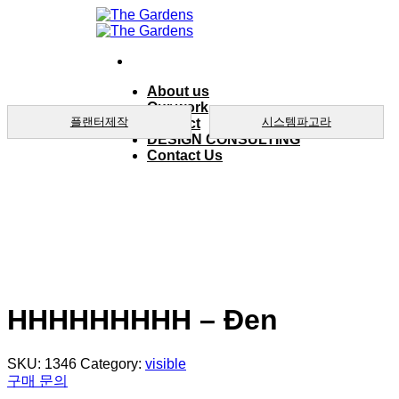
Skip
to
content
About us
Our work
플랜터제작
시스템파고라
product
DESIGN CONSULTING
Contact Us
HHHHHHHHH – Đen
SKU:
1346
Category:
visible
구매 문의