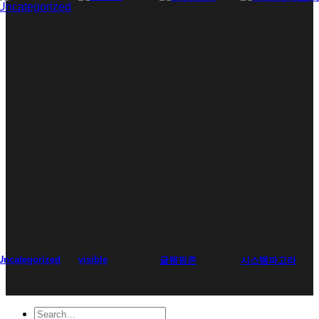
Uncategorized
visible
글램핑존
시스템파고라
Search