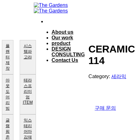
Skip
to
content
About us
Our work
product
플
시스
CERAMIC
DESIGN
랜
템파
CONSULTING
터
고라
114
Contact Us
제
작
Category:
세라믹
아
테라
웃
스프
도
리미
어
엄
ITEM
리
구매 문의
빙
글
익스
램
테리
핑
어마
존
감재