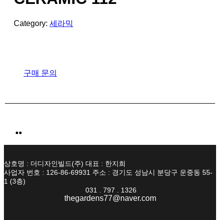
Category:
세라믹
구매 문의
상호명 : 더디자인빌드(주) 대표 : 한지희
사업자 번호 : 126-86-69931 주소 : 경기도 성남시 분당구 운중동 55-
1 (3층)
031 . 797 . 1326
thegardens77@naver.com