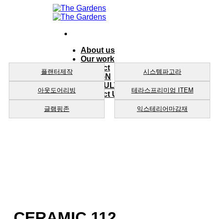
Skip
to
content
About us
Our work
product
플랜터제작
시스템파고라
DESIGN
CONSULTING
아웃도어리빙
테라스프리미엄 ITEM
Contact Us
글램핑존
익스테리어마감재
CERAMIC 112