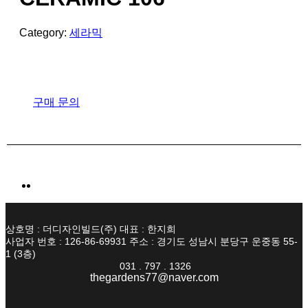
Category:
세라믹
구매 문의
상호명 : 더디자인빌드(주) 대표 : 한지희
사업자 번호 : 126-86-69931 주소 : 경기도 성남시 분당구 운중동 55-
1 (3층)
031 . 797 . 1326
thegardens77@naver.com