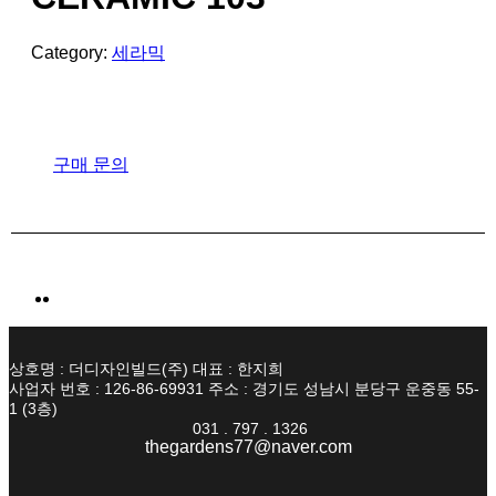
Category:
세라믹
구매 문의
상호명 : 더디자인빌드(주) 대표 : 한지희
사업자 번호 : 126-86-69931 주소 : 경기도 성남시 분당구 운중동 55-
1 (3층)
031 . 797 . 1326
thegardens77@naver.com