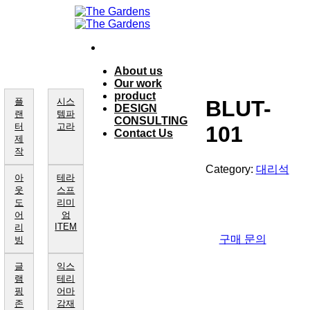
Skip
to
content
About us
Our work
product
플
시스
BLUT-
DESIGN
랜
템파
CONSULTING
터
고라
101
Contact Us
제
작
Category:
대리석
아
테라
웃
스프
도
리미
어
엄
ITEM
리
구매 문의
빙
글
익스
램
테리
핑
어마
존
감재