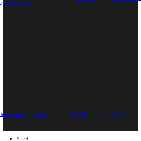
Uncategorized
visible
글램핑존
시스템파고라
Search