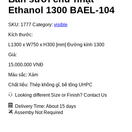
Ethanol 1300 BAEL-104
SKU:
1777
Category:
visible
Kích thước:
L1300 x W750 x H300 [mm] Đường kính 1300
Giá:
15.000.000 VNĐ
Màu sắc: Xám
Chất liệu: Thép không gỉ, bê tông UHPC
Looking different Size or Finish? Contact Us
Delivery Time: About 15 days
Assemby Not Required