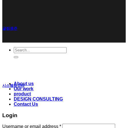
글램핑존
Search
for:
About us
시스템파고라
Our work
product
DESIGN CONSULTING
Contact Us
Login
Username or email address
*