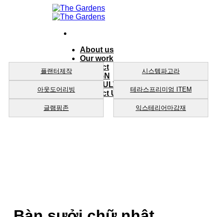
Skip
to
content
About us
Our work
product
플랜터제작
시스템파고라
DESIGN
CONSULTING
아웃도어리빙
테라스프리미엄 ITEM
Contact Us
글램핑존
익스테리어마감재
Bàn sưởi chữ nhật