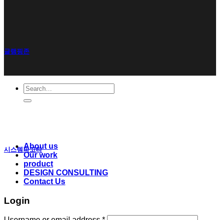
글램핑존
Search
for:
About us
시스템파고라
Our work
product
DESIGN CONSULTING
Contact Us
Login
Username or email address
*