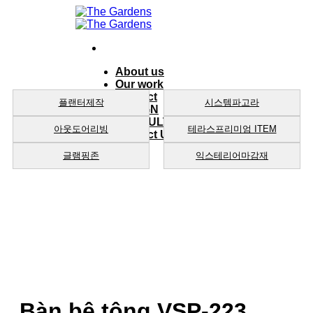
Skip
to
content
About us
Our work
product
플랜터제작
시스템파고라
DESIGN
CONSULTING
아웃도어리빙
테라스프리미엄 ITEM
Contact Us
글램핑존
익스테리어마감재
Bàn bê tông VSP-223