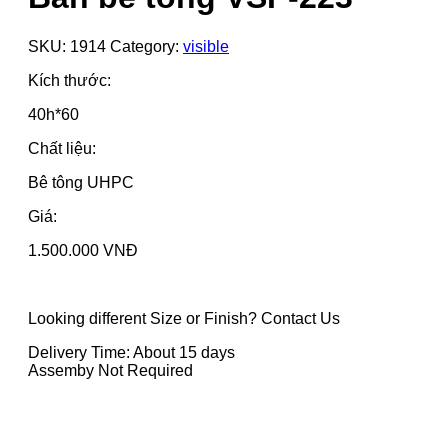
SKU:
1914
Category:
visible
Kích thước:
40h*60
Chất liệu:
Bê tông UHPC
Giá:
1.500.000 VNĐ
Looking different Size or Finish? Contact Us
Delivery Time: About 15 days
Assemby Not Required