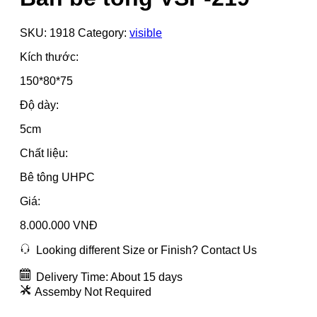
SKU:
1918
Category:
visible
Kích thước:
150*80*75
Độ dày:
5cm
Chất liệu:
Bê tông UHPC
Giá:
8.000.000 VNĐ
Looking different Size or Finish? Contact Us
Delivery Time: About 15 days
Assemby Not Required