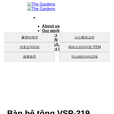
Skip
to
content
About us
Our work
product
플랜터제작
시스템파고라
DESIGN
CONSULTING
아웃도어리빙
테라스프리미엄 ITEM
Contact Us
글램핑존
익스테리어마감재
Bàn bê tông VSP-219