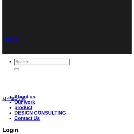
글램핑존
Search
for:
About us
시스템파고라
Our work
product
DESIGN CONSULTING
Contact Us
Login