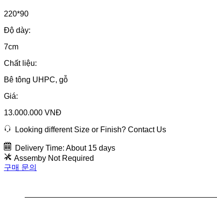
220*90
Độ dày:
7cm
Chất liệu:
Bê tông UHPC, gỗ
Giá:
13.000.000 VNĐ
Looking different Size or Finish? Contact Us
Delivery Time: About 15 days
Assemby Not Required
구매 문의