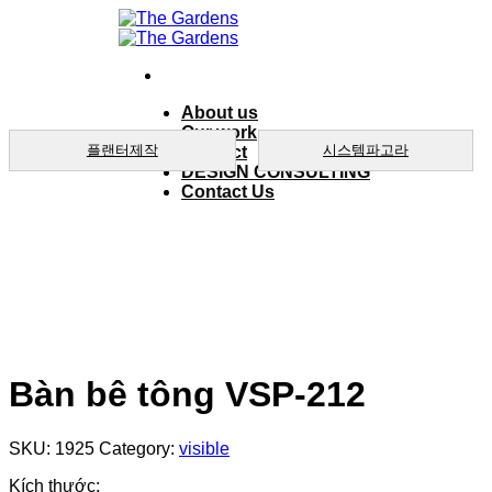
Skip
to
content
About us
Our work
플랜터제작
시스템파고라
product
DESIGN CONSULTING
Contact Us
Bàn bê tông VSP-212
SKU:
1925
Category:
visible
Kích thước: