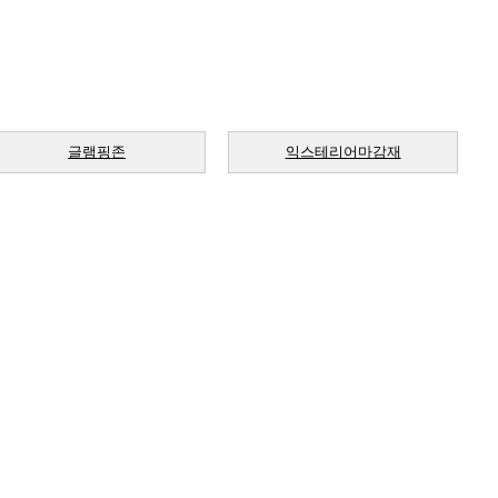
글램핑존
익스테리어마감재