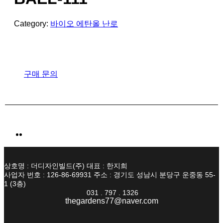
Category:
바이오 에탄올 난로
구매 문의
상호명 : 더디자인빌드(주) 대표 : 한지희
사업자 번호 : 126-86-69931 주소 : 경기도 성남시 분당구 운중동 55-
1 (3층)
031 . 797 . 1326
thegardens77@naver.com