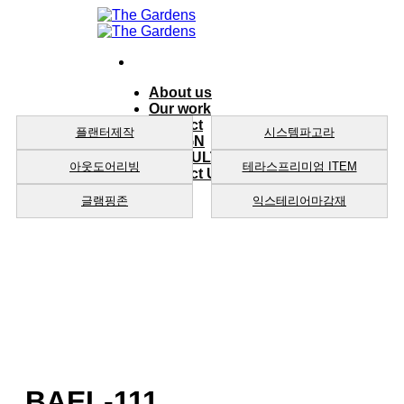
Skip
to
content
About us
Our work
product
플랜터제작
시스템파고라
DESIGN
CONSULTING
아웃도어리빙
테라스프리미엄 ITEM
Contact Us
글램핑존
익스테리어마감재
BAEL-111