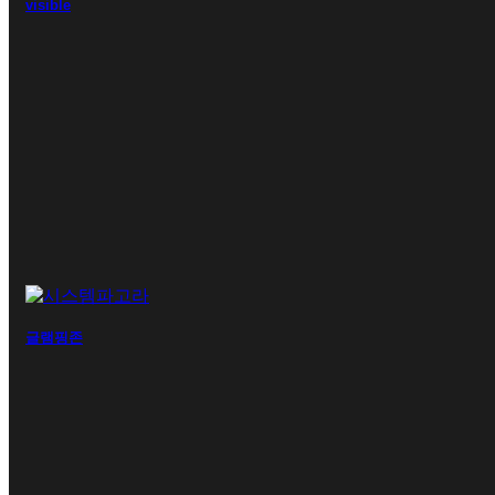
visible
글램핑존