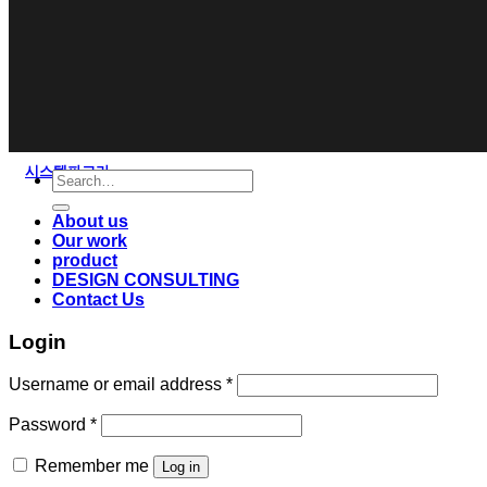
시스템파고라
Search
for:
About us
Our work
product
DESIGN CONSULTING
Contact Us
Login
Username or email address
*
Password
*
Remember me
Log in