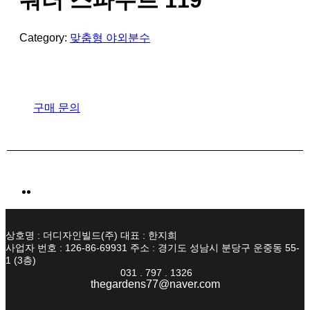
워터 스파우트 119
Category:
맞춤형 야외분수
구매 문의
상호명 : 더디자인빌드(주) 대표 : 한지희
사업자 번호 : 126-86-69931 주소 : 경기도 성남시 분당구 운중동 55-
1 (3층)
031 . 797 . 1326
thegardens77@naver.com