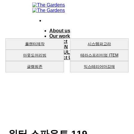
Skip
to
content
About us
Our work
product
플랜터제작
시스템파고라
DESIGN
CONSULTING
아웃도어리빙
테라스프리미엄 ITEM
Contact Us
글램핑존
익스테리어마감재