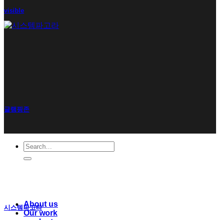
visible
글램핑존
Search
for:
About us
시스템파고라
Our work