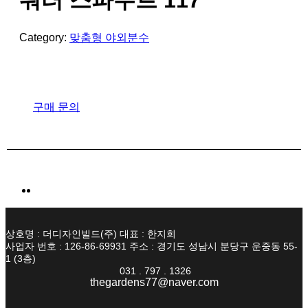
워터 스파우트 117
Category:
맞춤형 야외분수
구매 문의
상호명 : 더디자인빌드(주) 대표 : 한지희
사업자 번호 : 126-86-69931 주소 : 경기도 성남시 분당구 운중동 55-
1 (3층)
031 . 797 . 1326
thegardens77@naver.com