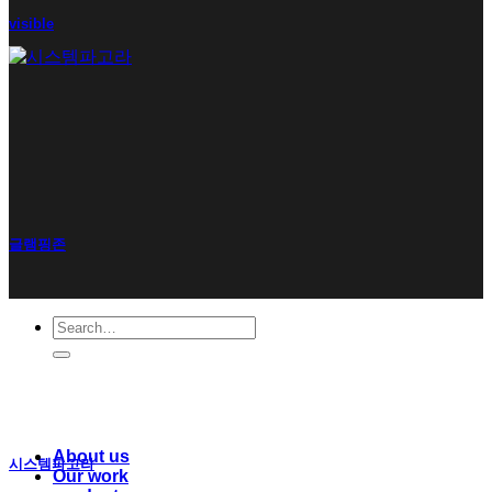
visible
글램핑존
Search
for:
About us
시스템파고라
Our work