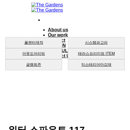
Skip
to
content
About us
Our work
product
플랜터제작
시스템파고라
DESIGN
CONSULTING
아웃도어리빙
테라스프리미엄 ITEM
Contact Us
글램핑존
익스테리어마감재