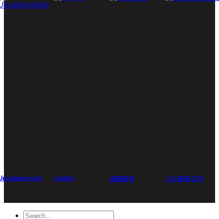
Uncategorized
visible
글램핑존
시스템파고라
Search