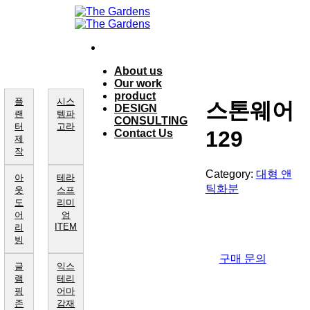
Skip
to
content
About us
Our work
product
플
시스
스톤웨어
DESIGN
랜
템파
CONSULTING
터
고라
129
Contact Us
제
작
Category:
대형 앤
아
테라
틱화분
웃
스프
도
리미
어
엄
ITEM
리
빙
구매 문의
글
익스
램
테리
핑
어마
존
감재