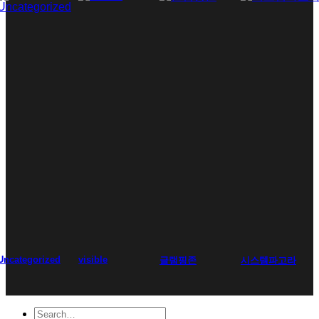
Uncategorized
visible
글램핑존
시스템파고라
Search