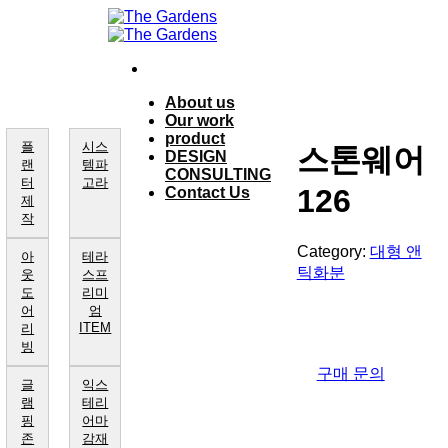
Skip
to
content
About us
Our work
product
플
시스
스톤웨어
DESIGN
랜
템파
CONSULTING
터
고라
126
Contact Us
제
작
Category:
대형 앤
아
테라
틱화분
웃
스프
도
리미
어
엄
ITEM
리
빙
구매 문의
글
익스
램
테리
핑
어마
존
감재