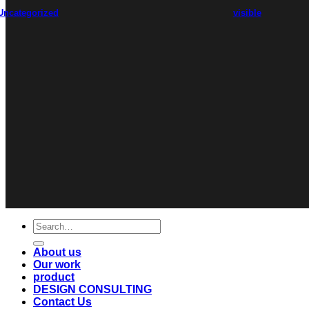
Uncategorized
visible
Search
for:
About us
Our work
product
DESIGN CONSULTING
Contact Us