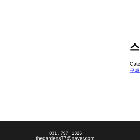
스
Cate
구매
031 . 797 . 1326
thegardens77@naver.com