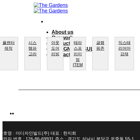
Skip
to
content
About us
Our work
플랜터
시스
아웃
테라
글램
익스테
product
제작
템파
도어
스프
핑존
리어마
DESIGN CONSULTING
고라
리빙
리미
감재
Contact Us
엄
ITEM
상호명 : 더디자인빌드(주) 대표 : 한지희
사업자 번호 : 126-86-69931 주소 : 경기도 성남시 분당구 운중동 55-1