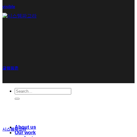
visible
글램핑존
Search
for:
About us
시스템파고라
Our work