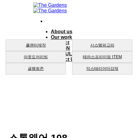
Skip
to
content
About us
Our work
product
플랜터제작
시스템파고라
DESIGN
CONSULTING
아웃도어리빙
테라스프리미엄 ITEM
Contact Us
글램핑존
익스테리어마감재