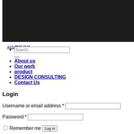
시스템파고라
Search
for:
About us
Our work
product
DESIGN CONSULTING
Contact Us
Login
Username or email address
*
Password
*
Remember me
Log in