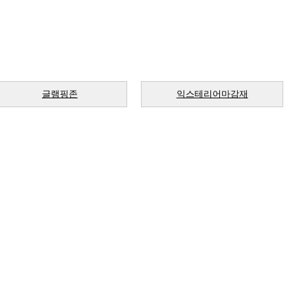
글램핑존
익스테리어마감재