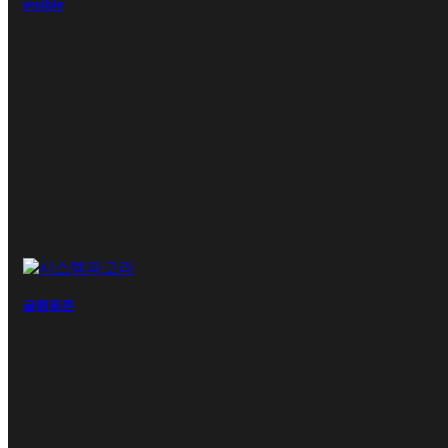
visible
글램핑존