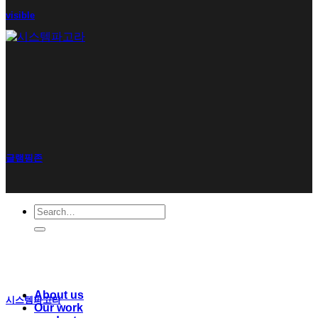
visible
글램핑존
Search
for:
About us
시스템파고라
Our work