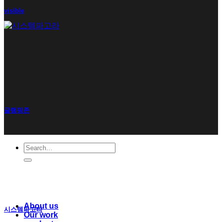
visible
글램핑존
Search
for:
About us
시스템파고라
Our work