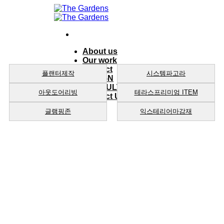
Skip
to
content
About us
Our work
product
플랜터제작
시스템파고라
DESIGN
CONSULTING
아웃도어리빙
테라스프리미엄 ITEM
Contact Us
글램핑존
익스테리어마감재