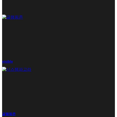
visible
글램핑존