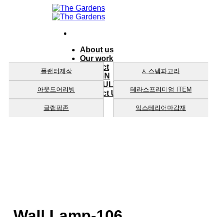
Skip
to
content
About us
Our work
product
플랜터제작
시스템파고라
DESIGN
CONSULTING
아웃도어리빙
테라스프리미엄 ITEM
Contact Us
글램핑존
익스테리어마감재
Wall Lamp-106