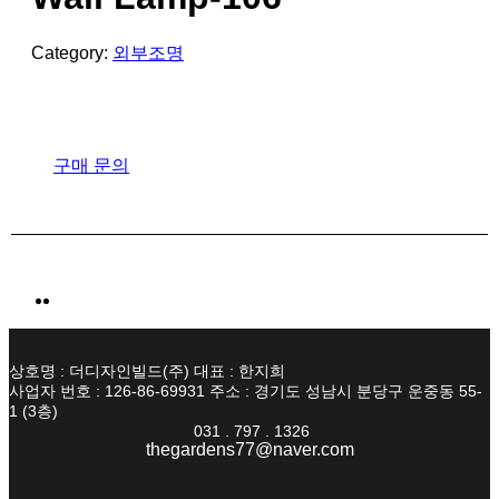
Category:
외부조명
구매 문의
상호명 : 더디자인빌드(주) 대표 : 한지희
사업자 번호 : 126-86-69931 주소 : 경기도 성남시 분당구 운중동 55-
1 (3층)
031 . 797 . 1326
thegardens77@naver.com