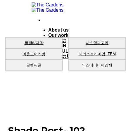
Skip
to
content
About us
Our work
product
플랜터제작
시스템파고라
DESIGN
CONSULTING
아웃도어리빙
테라스프리미엄 ITEM
Contact Us
글램핑존
익스테리어마감재
Shade Post- 102