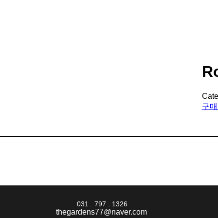
R
Cate
구매
031 . 797 . 1326
thegardens77@naver.com