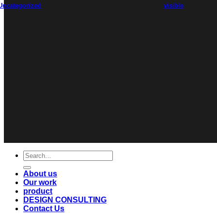
Uncategorized
visible
Search
for:
About us
Our work
product
DESIGN CONSULTING
Contact Us