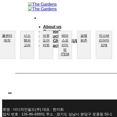
Skip
to
content
About us
Our work
플랜터
시스
아웃
테라
글램
익스테
product
제작
템파
도어
스프
핑존
리어마
DESIGN CONSULTING
고라
리빙
리미
감재
Contact Us
엄
ITEM
상호명 : 더디자인빌드(주) 대표 : 한지희
사업자 번호 : 126-86-69931 주소 : 경기도 성남시 분당구 운중동 55-1