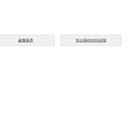
글램핑존
익스테리어마감재