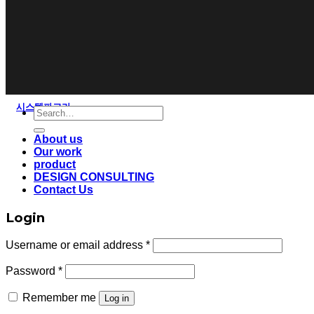
시스템파고라
Search
for:
About us
Our work
product
DESIGN CONSULTING
Contact Us
Login
Username or email address
*
Password
*
Remember me
Log in