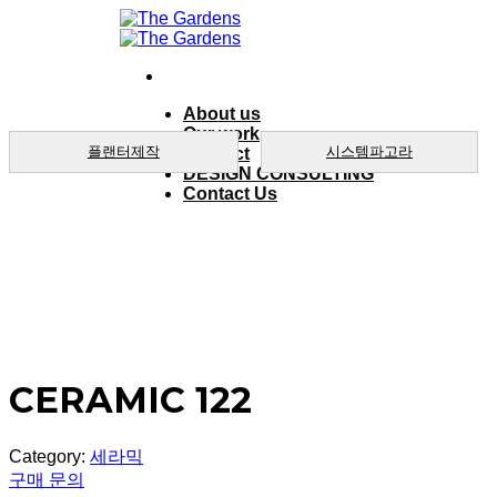
Skip
to
content
About us
Our work
플랜터제작
시스템파고라
product
DESIGN CONSULTING
Contact Us
CERAMIC 122
Category:
세라믹
구매 문의