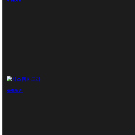
visible
글램핑존