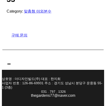
Category:
맞춤형 야외분수
구매 문의
상호명 : 더디자인빌드(주) 대표 : 한지희
사업자 번호 : 126-86-69931 주소 : 경기도 성남시 분당구 운중동 55-
1 (3층)
031 . 797 . 1326
thegardens77@naver.com