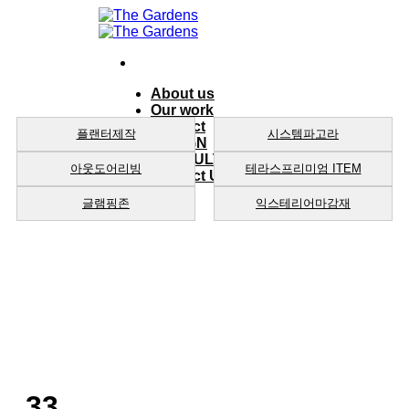
Skip
to
content
About us
Our work
product
플랜터제작
시스템파고라
DESIGN
CONSULTING
아웃도어리빙
테라스프리미엄 ITEM
Contact Us
글램핑존
익스테리어마감재
33