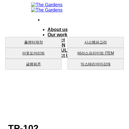
Skip
to
content
About us
Our work
product
플랜터제작
시스템파고라
DESIGN
CONSULTING
아웃도어리빙
테라스프리미엄 ITEM
Contact Us
글램핑존
익스테리어마감재
TP-102