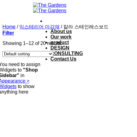
Skip
to
content
Home
/
익스테리어 마감재
/
칼라 스테인레스보드
About us
Filter
Our work
product
Showing 1–12 of 20 results
DESIGN
CONSULTING
Contact Us
You need to assign
Widgets to
"Shop
Sidebar"
in
Appearance >
Widgets
to show
anything here