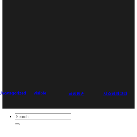
Uncategorized
visible
글램핑존
시스템파고라
Search
for: