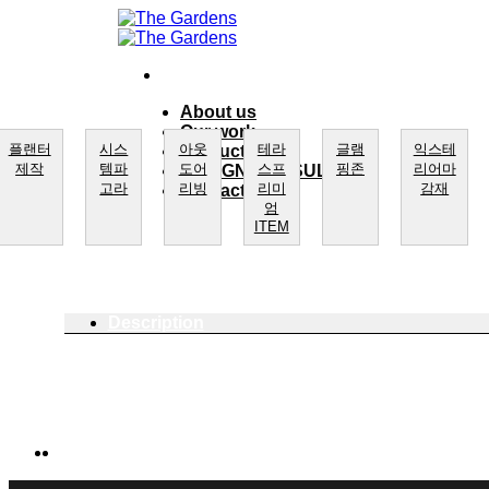
Skip
to
content
About us
Our work
플랜터
시스
아웃
테라
글램
익스테
product
제작
템파
도어
스프
핑존
리어마
DESIGN CONSULTING
고라
리빙
리미
감재
Contact Us
엄
ITEM
Description