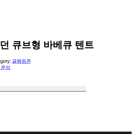
던 큐브형 바베큐 텐트
gory:
글램핑존
 문의