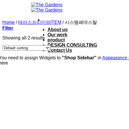
Skip
to
content
Home
/
테라스프리미엄ITEM
/
시스템페데스탈
Filter
About us
Our work
Showing all 2 results
product
DESIGN CONSULTING
Contact Us
You need to assign Widgets to
"Shop Sidebar"
in
Appearance 
here